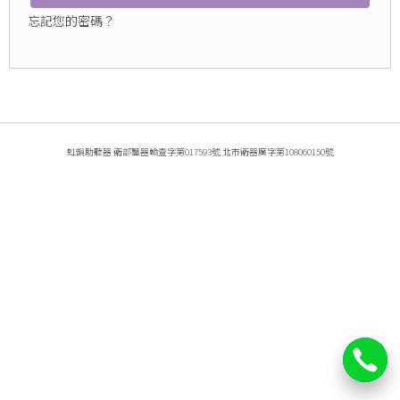
忘記您的密碼？
虹韻助聽器 衛部醫器輸壹字第017593號 北市衛器廣字第108060150號