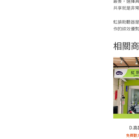
最後，選擇
共享就是非
虹韻助聽器
作的綜效優
相關
D.
免費聽