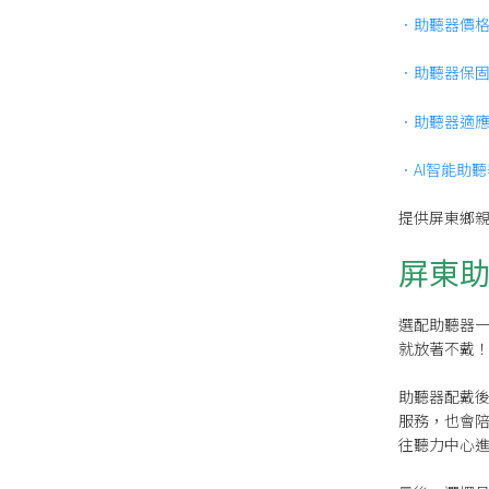
．助聽器價
．助聽器保
．助聽器適
．AI智能助
提供屏東鄉
屏東
選配助聽器
就放著不戴
助聽器配戴
服務，也會
往聽力中心