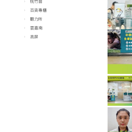
桃竹苗
百貨專櫃
聽力所
雲嘉南
高屏