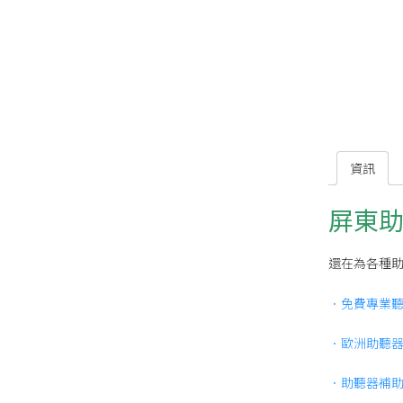
資訊
屏東助
還在為各種
．免費專業
．歐洲助聽
．助聽器補