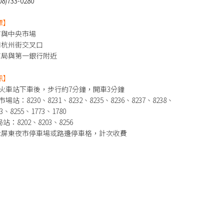
)733-0280
標】
市與中央市場
和杭州街交叉口
信局與第一銀行附近
訊】
東火車站下車後，步行約7分鐘，開車3分鐘
場站：8230、8231、8232、8235、8236、8237、8238、
53、8255、1773、1780
：8202、8203、8256
訊:屏東夜市停車場或路邊停車格，計次收費