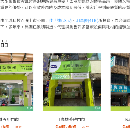
具大型集團投資且背書的通路更為重要。因為助聽器的價格高昂，後續又
常重要的優勢，可以有效將風險及成本降到最低，讓客戶得到最優質的品
是由全球科技百強上市公司，
佳世達(2352)
、
明基醫(4116)
所投資，為台灣
勢下，多年來，集團已累積製造、代理與銷售許多醫療設備與耗材的經驗
商品
高雄五甲門市
I.高雄苓雅門市
B
力服務
免費聽力服務
免費
20 分
20 分