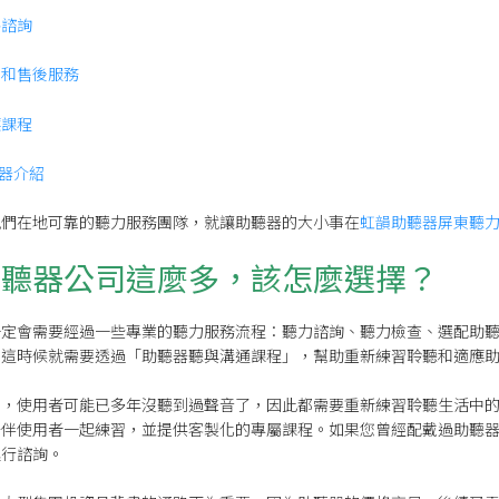
格諮詢
固和售後服務
應課程
聽器介紹
親們在地可靠的聽力服務團隊，就讓助聽器的大小事在
虹韻助聽器屏東聽
助聽器公司這麼多，該怎麼選擇？
一定會需要經過一些專業的聽力服務流程：聽力諮詢、聽力檢查、選配助
！這時候就需要透過「助聽器聽與溝通課程」，幫助重新練習聆聽和適應
後，使用者可能已多年沒聽到過聲音了，因此都需要重新練習聆聽生活中的
陪伴使用者一起練習，並提供客製化的專屬課程。如果您曾經配戴過助聽
進行諮詢。