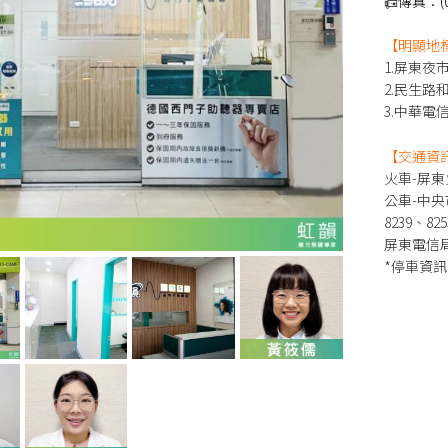
📠
傳真：(08
【明顯地
1.屏東夜
2.民生路
3.中華電
【交通資
火車-屏
公車-中央市
8239、82
屏東電信局站
*停車資