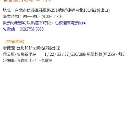
20 分
地址：台北市信義區莊敬路251號(近捷運台北101站2號出口)
營業時間：週一~週六 (9:00~17:30)
欲預約服務可以點選下時段，也歡迎來電預約►
📞電話：
(02)2758-0950
【交通資訊】
＠捷運-台北101/世貿站(2號出口)
＠公車-※景新里站——1 / 22 / 33 / 37 /226/288/承德幹線(原266) / 藍5
＠開車-信義國小地下停車場