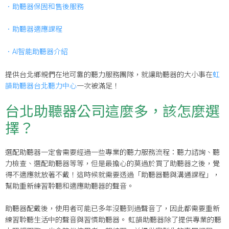
．助聽器保固和售後服務
．助聽器適應課程
．AI智能助聽器介紹
提供台北鄉親們在地可靠的聽力服務團隊，就讓助聽器的大小事在
虹
韻助聽器台北聽力中心
一次被滿足！
台北助聽器公司這麼多，該怎麼選
擇？
選配助聽器一定會需要經過一些專業的聽力服務流程：聽力諮詢、聽
力檢查、選配助聽器等等，但是最擔心的莫過於買了助聽器之後，覺
得不適應就放著不戴！這時候就需要透過「助聽器聽與溝通課程」，
幫助重新練習聆聽和適應助聽器的聲音。
助聽器配戴後，使用者可能已多年沒聽到過聲音了，因此都需要重新
練習聆聽生活中的聲音與習慣助聽器。 虹韻助聽器除了提供專業的聽