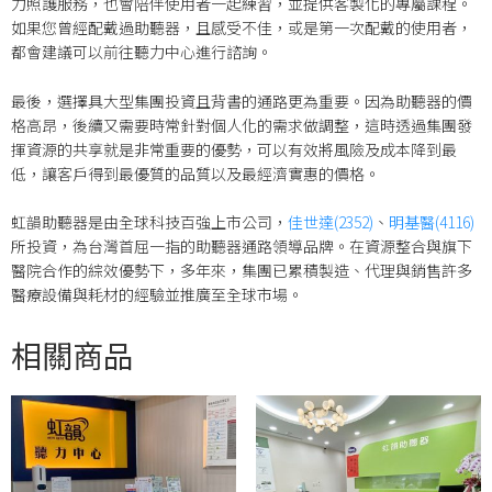
力照護服務，也會陪伴使用者一起練習，並提供客製化的專屬課程。
如果您曾經配戴過助聽器，且感受不佳，或是第一次配戴的使用者，
都會建議可以前往聽力中心進行諮詢。
最後，選擇具大型集團投資且背書的通路更為重要。因為助聽器的價
格高昂，後續又需要時常針對個人化的需求做調整，這時透過集團發
揮資源的共享就是非常重要的優勢，可以有效將風險及成本降到最
低，讓客戶得到最優質的品質以及最經濟實惠的價格。
虹韻助聽器是由全球科技百強上市公司，
佳世達(2352)
、
明基醫(4116)
所投資，為台灣首屈一指的助聽器通路領導品牌。在資源整合與旗下
醫院合作的綜效優勢下，多年來，集團已累積製造、代理與銷售許多
醫療設備與耗材的經驗並推廣至全球市場。
相關商品