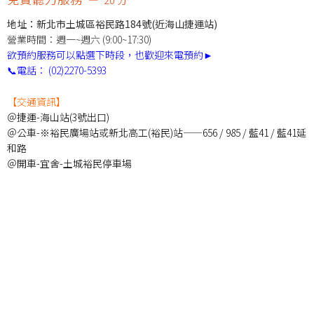
地址：新北市土城區裕民路184號(近海山捷運站)
營業時間：週一~週六 (9:00~17:30)
欲預約服務可以點選下時段，也歡迎來電預約►
📞電話：
(02)2270-5393
【交通資訊】
＠捷運-海山站(3號出口)
＠公車-※裕民廣場站或新北高工(裕民)站——656 / 985 / 藍41 / 藍41延
和路
＠開車-宜舍-土城裕民停車場