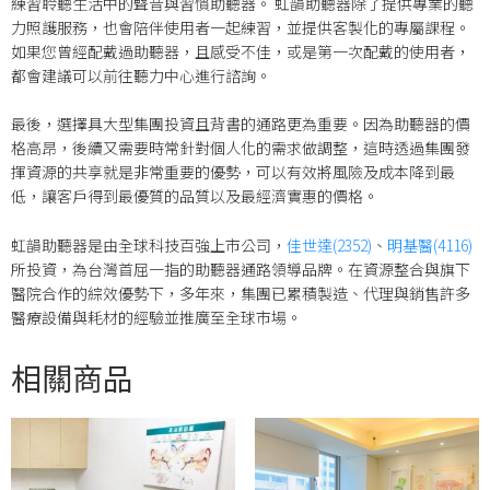
練習聆聽生活中的聲音與習慣助聽器。 虹韻助聽器除了提供專業的聽
力照護服務，也會陪伴使用者一起練習，並提供客製化的專屬課程。
如果您曾經配戴過助聽器，且感受不佳，或是第一次配戴的使用者，
都會建議可以前往聽力中心進行諮詢。
最後，選擇具大型集團投資且背書的通路更為重要。因為助聽器的價
格高昂，後續又需要時常針對個人化的需求做調整，這時透過集團發
揮資源的共享就是非常重要的優勢，可以有效將風險及成本降到最
低，讓客戶得到最優質的品質以及最經濟實惠的價格。
虹韻助聽器是由全球科技百強上市公司，
佳世達(2352)
、
明基醫(4116)
所投資，為台灣首屈一指的助聽器通路領導品牌。在資源整合與旗下
醫院合作的綜效優勢下，多年來，集團已累積製造、代理與銷售許多
醫療設備與耗材的經驗並推廣至全球市場。
相關商品