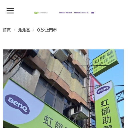
首頁
北北基
Q.汐止門市