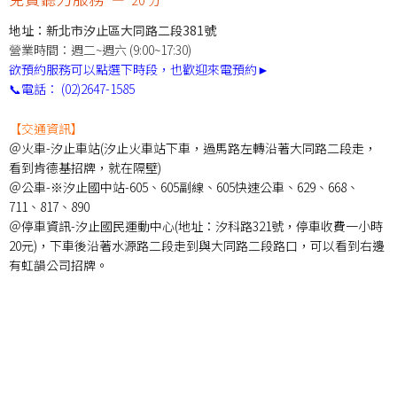
地址：新北市汐止區大同路二段381號
營業時間：週二~週六 (9:00~17:30)
欲預約服務可以點選下時段，也歡迎來電預約►
📞電話：
(02)2647-1585
【交通資訊】
＠火車-汐止車站(汐止火車站下車，過馬路左轉沿著大同路二段走，
看到肯德基招牌，就在隔壁)
＠公車-※汐止國中站-605、605副線、605快速公車、629、668、
711、817、890
＠停車資訊-汐止國民運動中心(地址：汐科路321號，停車收費一小時
20元)，下車後沿著水源路二段走到與大同路二段路口，可以看到右邊
有虹韻公司招牌。