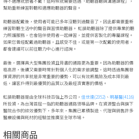
得不適應就放著不戴！這時候就需要透過「助聽器聽與溝通課程」，
幫助重新練習聆聽和適應助聽器的聲音。
助聽器配戴後，使用者可能已多年沒聽到過聲音了，因此都需要重新
練習聆聽生活中的聲音與習慣助聽器。 虹韻助聽器除了提供專業的聽
力照護服務，也會陪伴使用者一起練習，並提供客製化的專屬課程。
如果您曾經配戴過助聽器，且感受不佳，或是第一次配戴的使用者，
都會建議可以前往聽力中心進行諮詢。
最後，選擇具大型集團投資且背書的通路更為重要。因為助聽器的價
格高昂，後續又需要時常針對個人化的需求做調整，這時透過集團發
揮資源的共享就是非常重要的優勢，可以有效將風險及成本降到最
低，讓客戶得到最優質的品質以及最經濟實惠的價格。
虹韻助聽器是由全球科技百強上市公司，
佳世達(2352)
、
明基醫(4116)
所投資，為台灣首屈一指的助聽器通路領導品牌。在資源整合與旗下
醫院合作的綜效優勢下，多年來，集團已累積製造、代理與銷售許多
醫療設備與耗材的經驗並推廣至全球市場。
相關商品